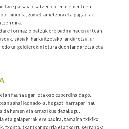
andare paisaia osatzen duten elementuen
lbor pinudia, zumel, ametzoia eta pagadiak
tzen dira.
dare formazio batzuk ere badira hauen artean
soak, sasiak, harkaitzetako landaretza, ur
i edo ur geldierekin lotura duen landaretza eta
A
tan fauna ugari eta oso ezberdina dago.
ean sahai leonado-a, hegazti harrapari hau
a da hemen eta erraz ikus dezakegu.
ia eta galaperrak ere badira, tamaina txikiko
k, txonta, txantxangorria eta txorru serrano-a