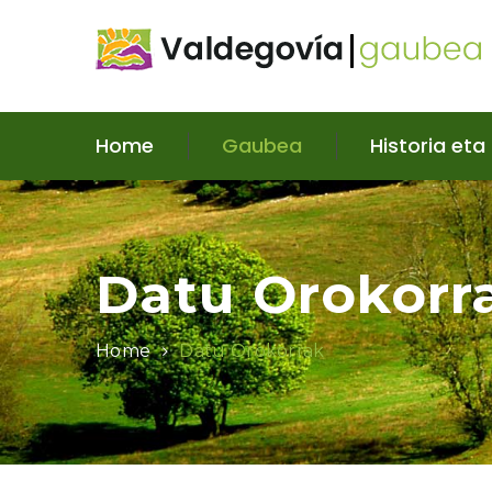
Home
Gaubea
Historia eta
Datu Orokorr
Home
Datu Orokorrak