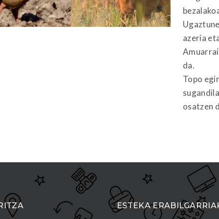
bezalako
Ugaztunei
azeria eta
Amuarrain
da.
Topo egin
sugandila
osatzen 
RITZA
ESTEKA ERABILGARRIA