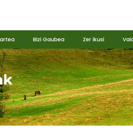
 artea
Bizi Gaubea
Zer ikusi
Val
ak