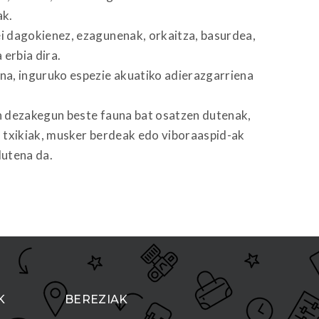
ak.
 dagokienez, ezagunenak, orkaitza, basurdea,
 erbia dira.
a, inguruko espezie akuatiko adierazgarriena
 dezakegun beste fauna bat osatzen dutenak,
 txikiak, musker berdeak edo viboraaspid-ak
dutena da.
K
BEREZIAK