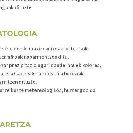
agoak dituzte.
ATOLOGIA
tsizio edo klima ozeanikoak, urte osoko
 termikoak nabarmentzen ditu.
har prezipitazio ugari daude, hauek kolorea,
za, eta Gaubeako atmosfera bereziak
rritzen dituzte.
urreikuste metereologikoa, hurrengoa da:
ARETZA