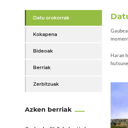
Dat
Datu orokorrak
Gaubea,
Kokapena
momentu
Bideoak
Haran ho
hutsune
Berriak
Zerbitzuak
Azken berriak