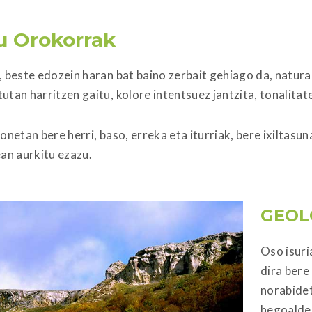
u Orokorrak
 beste edozein haran bat baino zerbait gehiago da, natura
tan harritzen gaitu, kolore intentsuez jantzita, tonalitate
netan bere herri, baso, erreka eta iturriak, bere ixiltasun
an aurkitu ezazu.
GEOL
Oso isuri
dira bere
norabidet
hegoalde