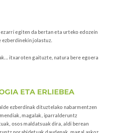
 ezarri egiten da bertan eta urteko edozein
 ezberdinekin jolastuz.
ak... itxaroten gaituzte, natura bere egoera
OGIA ETA ERLIEBEA
alde ezberdinak dituztelako nabarmentzen
 mendiak, magalak, iparralderuntz
uak, osos maldatsuak dira, aldi berean
runtz norabidetuak daudenak, magal askoz