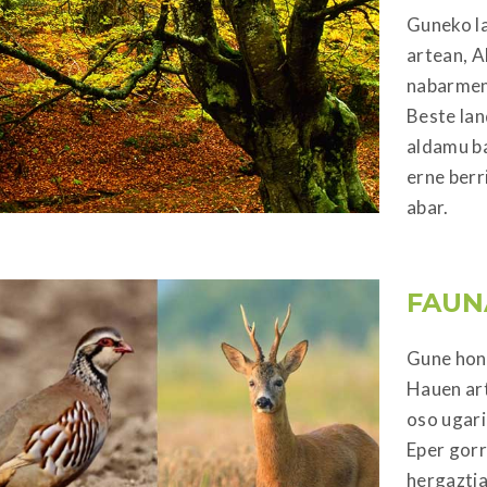
Guneko l
artean, A
nabarmen
Beste lan
aldamu ba
erne berr
abar.
FAUN
Gune hone
Hauen art
oso ugari
Eper gorr
hergaztia