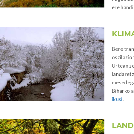
ere handi
KLIM
Bere tran
oszilazio
Urtean ze
landaret
mesedega
Biharko a
ikusi
.
LAND