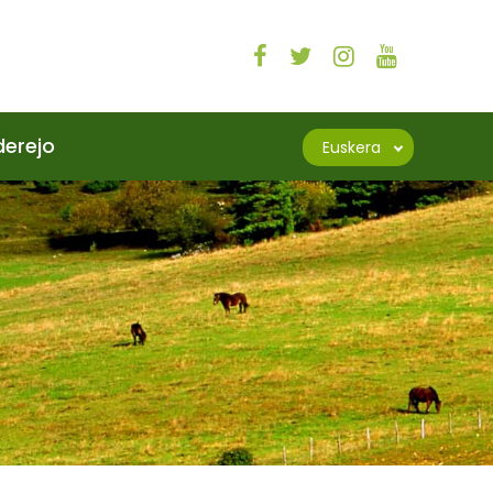
derejo
Euskera