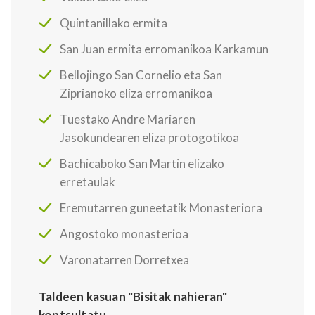
Quintanillako ermita
San Juan ermita erromanikoa Karkamun
Bellojingo San Cornelio eta San
Ziprianoko eliza erromanikoa
Tuestako Andre Mariaren
Jasokundearen eliza protogotikoa
Bachicaboko San Martin elizako
erretaulak
Eremutarren guneetatik Monasteriora
Angostoko monasterioa
Varonatarren Dorretxea
Taldeen kasuan "Bisitak nahieran"
kontsultatu