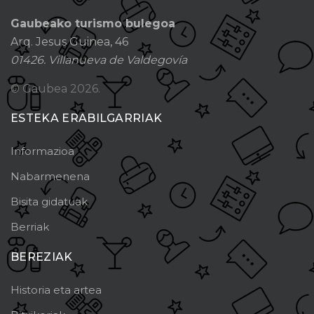
Gaubeako turismo bulegoa
Arq. Jesus Guinea, 46
01426. Villanueva de Valdegovía
© Gaubea
2026.
ESTEKA ERABILGARRIAK
Informazioa
Nabarmenena
Bisita gidatuak
Berriak
BEREZIAK
Historia eta artea