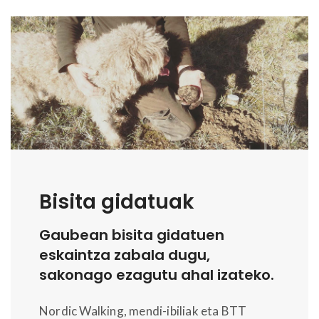
Bisita gidatuak
Gaubean bisita gidatuen
eskaintza zabala dugu,
sakonago ezagutu ahal izateko.
Nordic Walking, mendi-ibiliak eta BTT