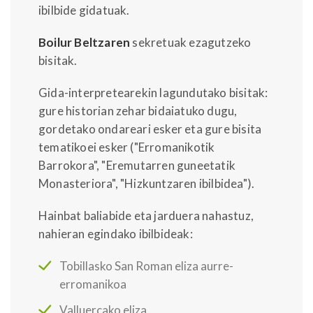
ibilbide gidatuak.
Boilur Beltzaren
sekretuak ezagutzeko
bisitak.
Gida-interpretearekin lagundutako bisitak:
gure historian zehar bidaiatuko dugu,
gordetako ondareari esker eta gure bisita
tematikoei esker ("Erromanikotik
Barrokora", "Eremutarren guneetatik
Monasteriora", "Hizkuntzaren ibilbidea").
Hainbat baliabide eta jarduera nahastuz,
nahieran egindako ibilbideak:
Tobillasko San Roman eliza aurre-
erromanikoa
Valluercako eliza