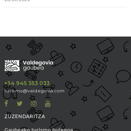
+34 945 353 033
turismo@valdegovia.com
ZUZENDARITZA
Gaubeako turismo bulegoa