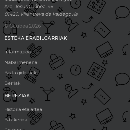
Arq. Jesus Guinea, 46
01426. Villanueva de Valdegovía
© Gaubea
2026.
ESTEKA ERABILGARRIAK
Informazioa
Nabarmenena
Bisita gidatuak
Berriak
BEREZIAK
Historia eta artea
Bitxikeriak