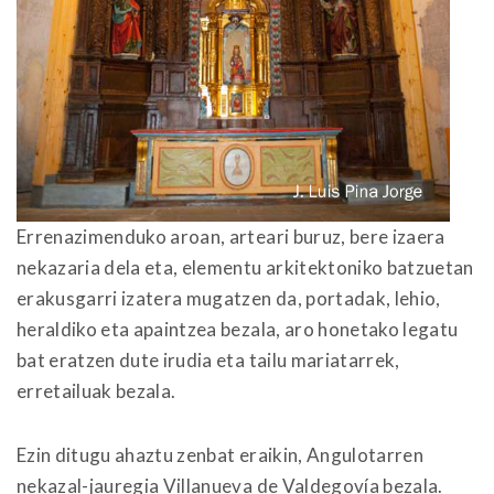
Errenazimenduko aroan, arteari buruz, bere izaera
nekazaria dela eta, elementu arkitektoniko batzuetan
erakusgarri izatera mugatzen da, portadak, lehio,
heraldiko eta apaintzea bezala, aro honetako legatu
bat eratzen dute irudia eta tailu mariatarrek,
erretailuak bezala.
Ezin ditugu ahaztu zenbat eraikin, Angulotarren
nekazal-jauregia Villanueva de Valdegovía bezala.