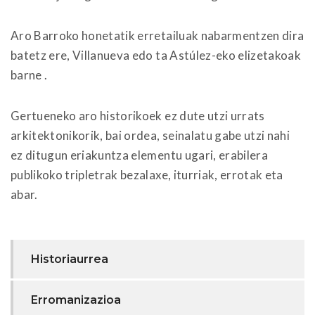
Aro Barroko honetatik erretailuak nabarmentzen dira
batetz ere, Villanueva edo ta Astúlez-eko elizetakoak
barne .
Gertueneko aro historikoek ez dute utzi urrats
arkitektonikorik, bai ordea, seinalatu gabe utzi nahi
ez ditugun eriakuntza elementu ugari, erabilera
publikoko tripletrak bezalaxe, iturriak, errotak eta
abar.
Historiaurrea
Erromanizazioa