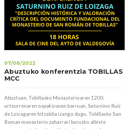
07/08/2022
Abuztuko konferentzia TOBILLAS
MCC
Abuztuan, Tobillasko Monasterioaren 1200.
urteurrenaren ospakizunen barruan, Saturnino Ruiz
de Loizagaren hitzaldia izango dugu, Tobillasko San
Roman monasterio zaharrari buruzko albiste