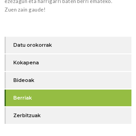
ezezagun eta harrigarri baten berri emateko.
Zuen zain gaude!
Datu orokorrak
Kokapena
Bideoak
Berriak
Zerbitzuak