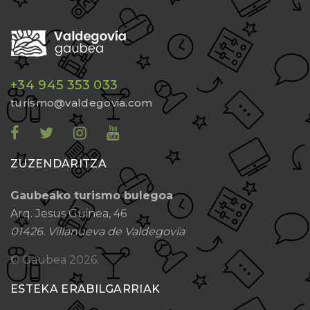
+34 945 353 033
turismo@valdegovia.com
ZUZENDARITZA
Gaubeako turismo bulegoa
Arq. Jesus Guinea, 46
01426. Villanueva de Valdegovía
© Gaubea
2026.
ESTEKA ERABILGARRIAK