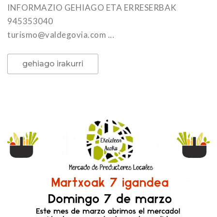
INFORMAZIO GEHIAGO ETA ERRESERBAK
945353040
turismo@valdegovia.com ...
gehiago irakurri