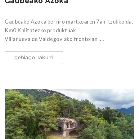
Gaubeako Azoka
Gaubeako Azoka berriro martxoaren 7an itzuliko da.
Km0 Kalitatezko produktuak.
Villanueva de Valdegoviako frontoian. ...
gehiago irakurri