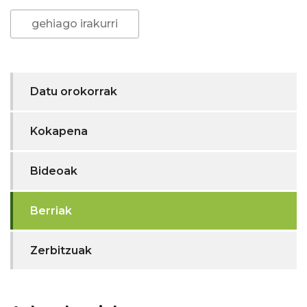
gehiago irakurri
Datu orokorrak
Kokapena
Bideoak
Berriak
Zerbitzuak