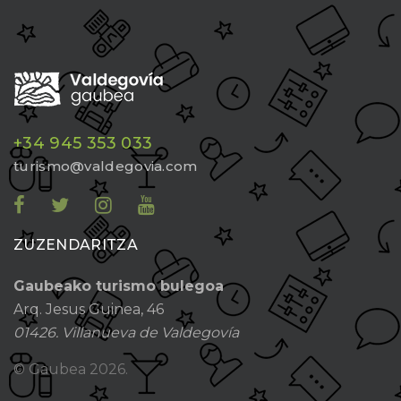
+34 945 353 033
turismo@valdegovia.com
ZUZENDARITZA
Gaubeako turismo bulegoa
Arq. Jesus Guinea, 46
01426. Villanueva de Valdegovía
© Gaubea
2026.