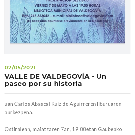
02/05/2021
VALLE DE VALDEGOVÍA - Un
paseo por su historia
uan Carlos Abascal Ruiz de Aguirreren liburuaren
aurkezpena.
Ostiralean, maiatzaren 7an, 19:00etan Gaubeako