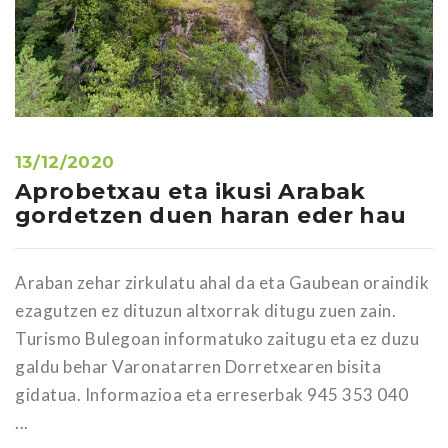
13/12/2020
Aprobetxau eta ikusi Arabak
gordetzen duen haran eder hau
Araban zehar zirkulatu ahal da eta Gaubean oraindik
ezagutzen ez dituzun altxorrak ditugu zuen zain.
Turismo Bulegoan informatuko zaitugu eta ez duzu
galdu behar Varonatarren Dorretxearen bisita
gidatua. Informazioa eta erreserbak 945 353 040
...