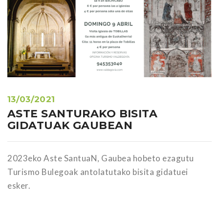
13/03/2021
ASTE SANTURAKO BISITA
GIDATUAK GAUBEAN
2023eko Aste SantuaN, Gaubea hobeto ezagutu
Turismo Bulegoak antolatutako bisita gidatuei
esker.