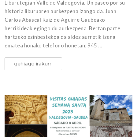
Liburutegian Valle de Valdegovía. Un paseo por su
historia liburuaren aurkezpena izango da. Juan
Carlos Abascal Ruiz de Aguirre Gaubeako
herrikideak egingo du aurkezpena. Bertan parte
hartzeko ezinbestekoa da aldez aurretik izena
ematea honako telefono honetan: 945 ...
gehiago irakurri