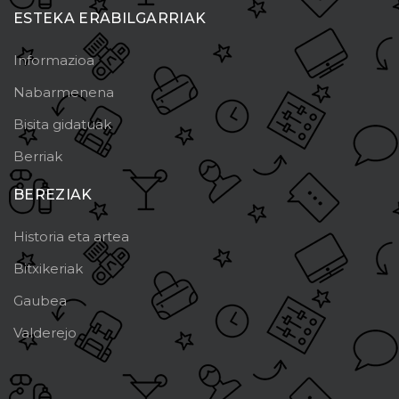
ESTEKA ERABILGARRIAK
Informazioa
Nabarmenena
Bisita gidatuak
Berriak
BEREZIAK
Historia eta artea
Bitxikeriak
Gaubea
Valderejo