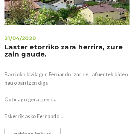
21/04/2020
Laster etorriko zara herrira, zure
zain gaude.
Barrioko bizilagun Fernando Izar de Lafuentek bideo
hau oparitzen digu.
Gutxiago geratzen da.
Eskerrik asko Fernando ...