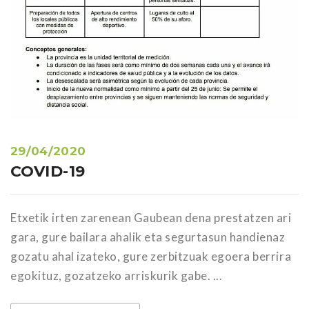
29/04/2020
COVID-19
Etxetik irten zarenean Gaubean dena prestatzen ari
gara, gure bailara ahalik eta segurtasun handienaz
gozatu ahal izateko, gure zerbitzuak egoera berrira
egokituz, gozatzeko arriskurik gabe. ...