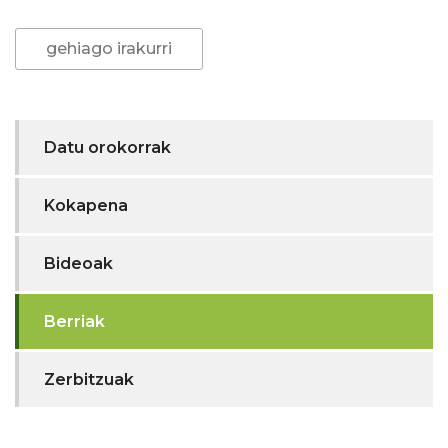
gehiago irakurri
Datu orokorrak
Kokapena
Bideoak
Berriak
Zerbitzuak