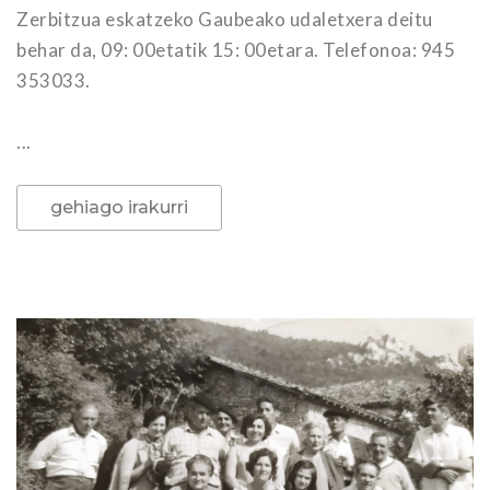
Zerbitzua eskatzeko Gaubeako udaletxera deitu
behar da, 09: 00etatik 15: 00etara. Telefonoa: 945
353033.
...
gehiago irakurri