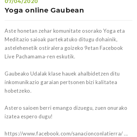
07/04/2020
Yoga online Gaubean
Aste honetan zehar komunitate osorako Yoga eta
Meditazio saioak partekatuko ditugu dohainik,
astelehenetik ostiralera goizeko 9etan Facebook
Live Pachamama-ren eskutik.
Gaubeako Udalak klase hauek ahalbidetzen ditu
inkomunikazio garaian pertsonen bizi kalitatea
hobetzeko.
Astero saioen berri emango dizuegu, zuen onurako
izatea espero dugu!
https://www.facebook.com/sanacionconlatierra/ ...