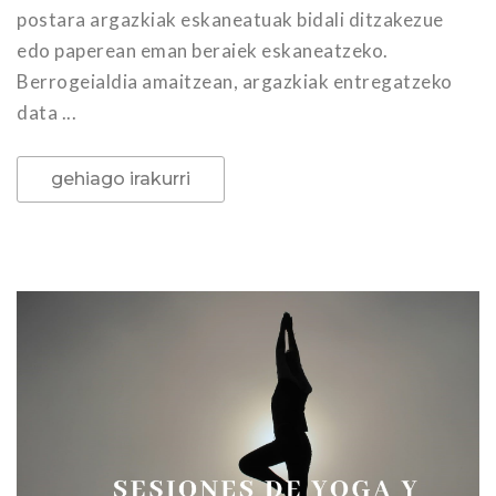
postara argazkiak eskaneatuak bidali ditzakezue
edo paperean eman beraiek eskaneatzeko.
Berrogeialdia amaitzean, argazkiak entregatzeko
data ...
gehiago irakurri