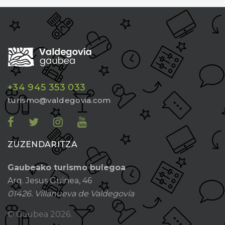
+34 945 353 033
turismo@valdegovia.com
ZUZENDARITZA
Gaubeako turismo bulegoa
Arq. Jesus Guinea, 46
01426. Villanueva de Valdegovía
© Gaubea
2026.