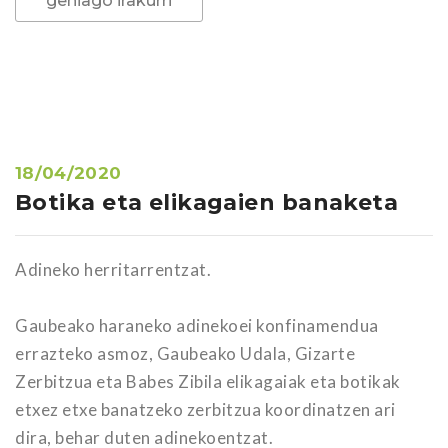
gehiago irakurri
18/04/2020
Botika eta elikagaien banaketa
Adineko herritarrentzat.
Gaubeako haraneko adinekoei konfinamendua
errazteko asmoz, Gaubeako Udala, Gizarte
Zerbitzua eta Babes Zibila elikagaiak eta botikak
etxez etxe banatzeko zerbitzua koordinatzen ari
dira, behar duten adinekoentzat.