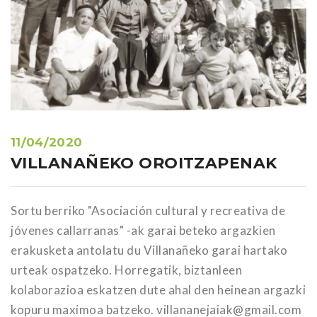
11/04/2020
VILLANAÑEKO OROITZAPENAK
Sortu berriko "Asociación cultural y recreativa de
jóvenes callarranas" -ak garai beteko argazkien
erakusketa antolatu du Villanañeko garai hartako
urteak ospatzeko. Horregatik, biztanleen
kolaborazioa eskatzen dute ahal den heinean argazki
kopuru maximoa batzeko. villananejaiak@gmail.com