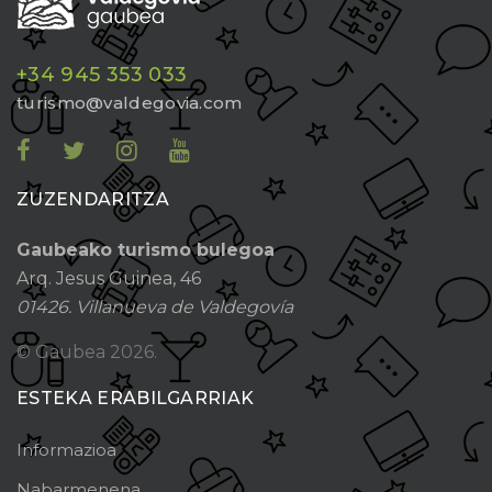
+34 945 353 033
turismo@valdegovia.com
ZUZENDARITZA
Gaubeako turismo bulegoa
Arq. Jesus Guinea, 46
01426. Villanueva de Valdegovía
© Gaubea
2026.
ESTEKA ERABILGARRIAK
Informazioa
Nabarmenena