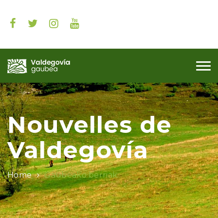
Me
Nouvelles de
Valdegovía
Home
Gaubeako berriak