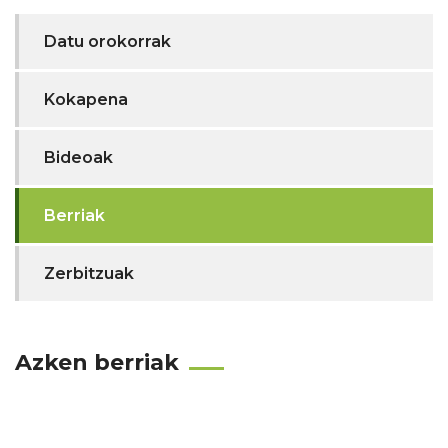
Datu orokorrak
Kokapena
Bideoak
Berriak
Zerbitzuak
Azken berriak