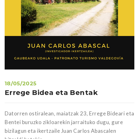
18/05/2025
Errege Bidea eta Bentak
Datorren ostiralean, maiatzak 23, Errege Bideari eta
Bentei buruzko zikloarekin jarraituko dugu, gure
bizilagun eta ikertzaile Juan Carlos Abascalen