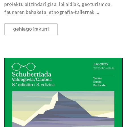
proiektu aitzindari gisa. Ibilaldiak, geoturismoa,
faunaren behaketa, etnografia-tailerrak ...
gehiago irakurri