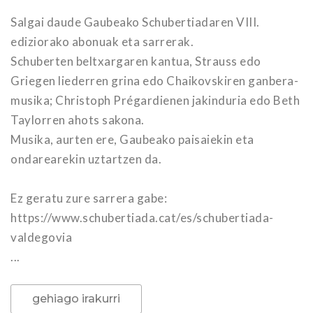
Salgai daude Gaubeako Schubertiadaren VIII.
ediziorako abonuak eta sarrerak.
Schuberten beltxargaren kantua, Strauss edo
Griegen liederren grina edo Chaikovskiren ganbera-
musika; Christoph Prégardienen jakinduria edo Beth
Taylorren ahots sakona.
Musika, aurten ere, Gaubeako paisaiekin eta
ondarearekin uztartzen da.
Ez geratu zure sarrera gabe:
https://www.schubertiada.cat/es/schubertiada-
valdegovia
...
gehiago irakurri