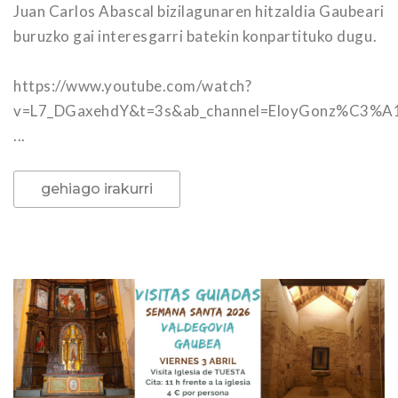
Juan Carlos Abascal bizilagunaren hitzaldia Gaubeari
buruzko gai interesgarri batekin konpartituko dugu.
https://www.youtube.com/watch?
v=L7_DGaxehdY&t=3s&ab_channel=EloyGonz%C3%A
...
gehiago irakurri