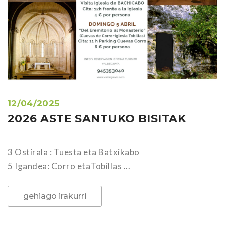
12/04/2025
2026 ASTE SANTUKO BISITAK
3 Ostirala : Tuesta eta Batxikabo
5 Igandea: Corro etaTobillas ...
gehiago irakurri