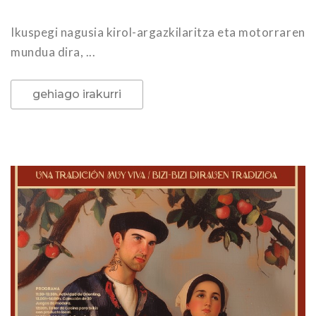
Ikuspegi nagusia kirol-argazkilaritza eta motorraren
mundua dira, ...
gehiago irakurri