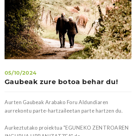
05/10/2024
Gaubeak zure botoa behar du!
Aurten Gaubeak Arabako Foru Aldundiaren
aurrekontu parte-hartzaileetan parte hartzen du.
Aurkeztutako proiektua "EGUNEKO ZENTROAREN