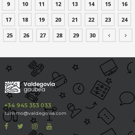
9
10
11
12
13
14
15
16
17
18
19
20
21
22
23
24
25
26
27
28
29
30
+34 945 353 033
turismo@valdegovia.com