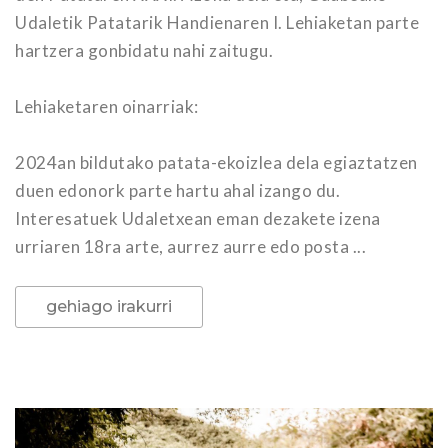
Udaletik Patatarik Handienaren I. Lehiaketan parte
hartzera gonbidatu nahi zaitugu.
Lehiaketaren oinarriak:
2024an bildutako patata-ekoizlea dela egiaztatzen
duen edonork parte hartu ahal izango du.
Interesatuek Udaletxean eman dezakete izena
urriaren 18ra arte, aurrez aurre edo posta ...
gehiago irakurri