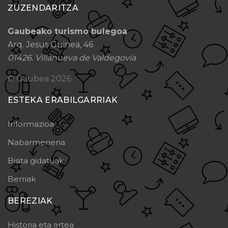
ZUZENDARITZA
Gaubeako turismo bulegoa
Arq. Jesus Guinea, 46
01426. Villanueva de Valdegovía
© Gaubea
2026.
ESTEKA ERABILGARRIAK
Informazioa
Nabarmenena
Bisita gidatuak
Berriak
BEREZIAK
Historia eta artea