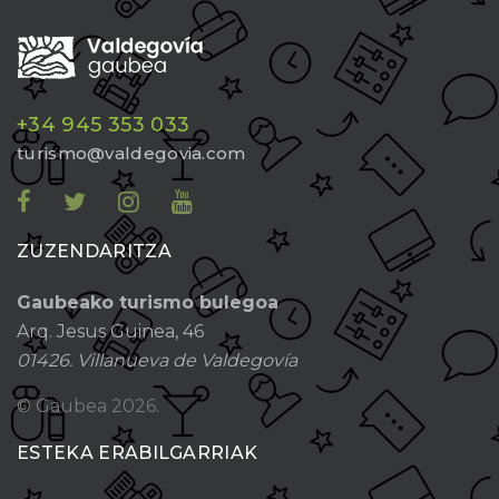
+34 945 353 033
turismo@valdegovia.com
ZUZENDARITZA
Gaubeako turismo bulegoa
Arq. Jesus Guinea, 46
01426. Villanueva de Valdegovía
© Gaubea
2026.
ESTEKA ERABILGARRIAK