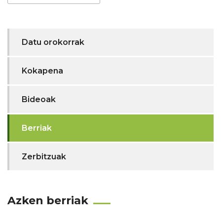
Datu orokorrak
Kokapena
Bideoak
Berriak
Zerbitzuak
Azken berriak