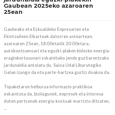
Gaubean 2025eko azaroaren
25ean
Gaubeako eta Eskualdeko Enpresarien eta
Ekintzaileen Elkarteak datorren asteartean,
azaroaren 25ean, 18:00etatik 20:00etara,
autokontsumoari eta eguzki-plaken bidezko energia-
eraginkortasunari eskainitako jende guztiarentzako
jardunaldia antolatu du. Saioa Udal Liburutegiko
Gelan izango da eta parte-hartzea guztiz doakoa da.
Topaketaren helburua informazio praktikoa
eskaintzea da, bizilagunek, enpresek eta interesa
duten pertsonek energia-kostuak murriztu ditzaten,
...