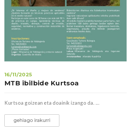
16/11/2025
MTB ibilbide Kurtsoa
Kurtsoa goizean eta doainik izango da. ...
gehiago irakurri